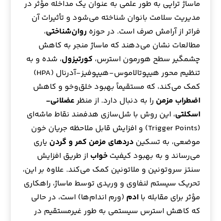
ماساژ تراپی به طور علمی به عنوان یک مداخله مؤثر در
مدیریت سلامت بانوان شناخته می‌شود و تأثیرات آن
فراتر از آرامش صرف است. در حوزه
روان‌شناختی
،
مطالعات نشان می‌دهند که ماساژ منجر به کاهش
چشمگیر سطح هورمون استرس،
کورتیزول
، شده و به
تنظیم محور هیپوتالاموس-هیپوفیز-آدرنال (HPA)
کمک می‌کند، که مستقیماً بهبود خلق‌وخو و کاهش
اضطراب مزمن
را به دنبال دارد. از منظر
عضلانی-
اسکلتی
، این روش با شل‌سازی هدفمند نقاط ماشه‌ای
(Trigger Points) و افزایش قابل ملاحظه جریان خون
موضعی، به تسکین
دردهای مزمن کمر و گردن
یاری
می‌رساند و به بهبود کیفیت
خواب
از طریق افزایش
سنتز سروتونین و ملاتونین کمک می‌کند. علاوه بر این،
تحریک سیستم لنفاوی و وریدی توسط ماساژ، راهکاری
مؤثر برای مقابله با
ادم
(ورم اندام‌ها) است، در حالی
که کاهش استرس سیستمی به طور غیرمستقیم در